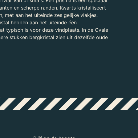
wirwar van prisma's. Een prisma is een speciaal
kanten en scherpe randen. Kwarts kristalliseert
 met aan het uiteinde zes gelijke vlakjes,
istal hebben aan het uiteinde één
t typisch is voor deze vindplaats. In de Ovale
nere stukken bergkristal zien uit dezelfde oude