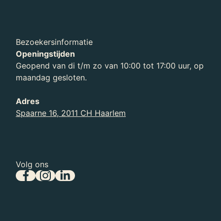
Bezoekersinformatie
Openingstijden
Geopend van di t/m zo van 10:00 tot 17:00 uur, op
maandag gesloten.
Nieuwsbrief Teylers Museum
Blijf op de hoogte van al het nieuws en
Adres
toekomstige tentoonstellingen.
Spaarne 16, 2011 CH Haarlem
Volg ons