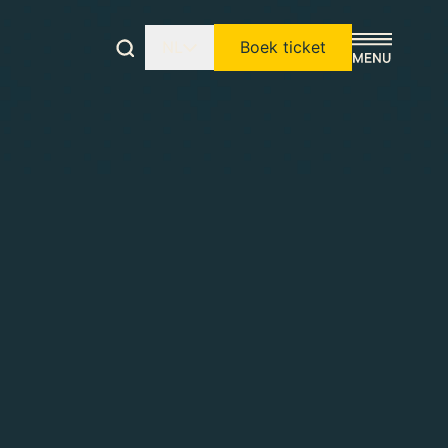
NL
Boek ticket