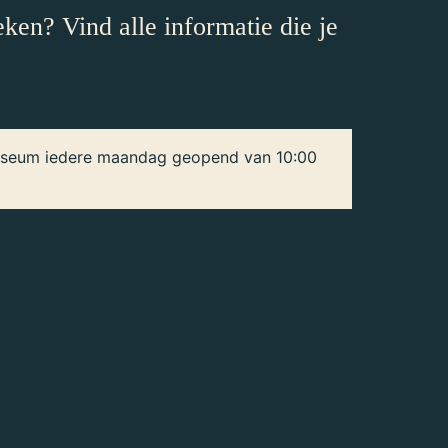
en? Vind alle informatie die je
 museum iedere maandag geopend van 10:00
gesloten (behalve tijdens de zomerperiode)
10:00 - 17:00 uur
10:00 - 17:00 uur
gesloten