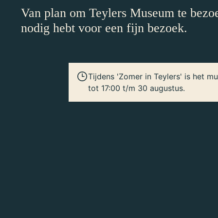
Van plan om Teylers Museum te bezoek
nodig hebt voor een fijn bezoek.
Tijdens 'Zomer in Teylers' is het
tot 17:00 t/m 30 augustus.
Openingstijden
Maandag
Dinsdag t/m zondag
Feestdagen
1 januari & 25 december