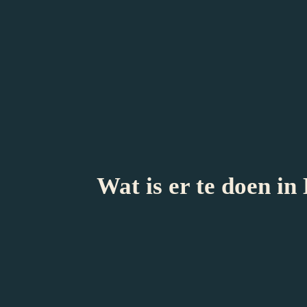
Wat is er te doen i
Wil je naast je bezoek aan Teylers Mu
Bekijk de tips