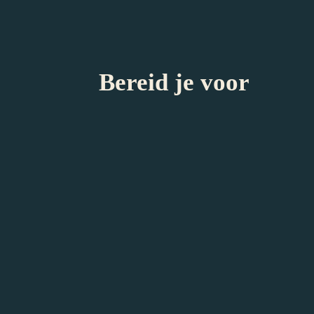
Vrienden van Teylers Muse
and.
Veelgestelde vragen
Bereid je voor