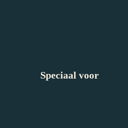
Museumkaart
VriendenLoterij VIP-kaart
Vriendenpas
Museumkaart Kids/jongeren
ICOM/Vereniging Rembrandt
Groepen vanaf 10 personen:
Speciaal voor