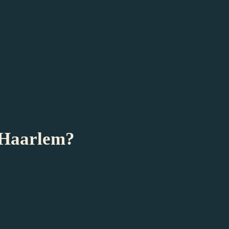
n Haarlem?
seum ook nog Haarlem ontdekken?