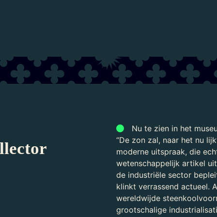
Laden...
Nu te zien in het muse
“De zon zal, naar het nu lij
lector
moderne uitspraak, die ech
wetenschappelijk artikel ui
de industriële sector beple
klinkt verrassend actueel.
wereldwijde steenkoolvoorr
grootschalige industrialisa