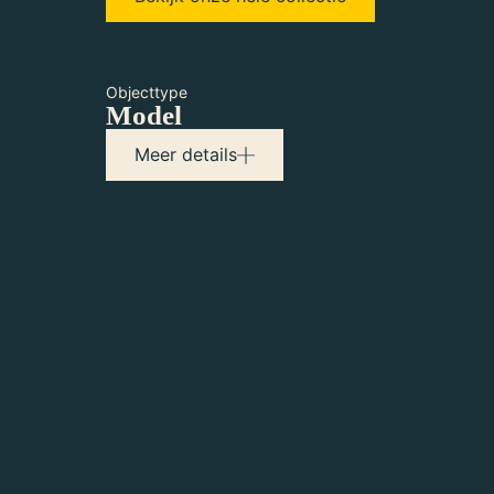
Objecttype
Model
Maker(s)
Meer details
Mouchot, Augustin
Uitvinder
Pifre, Abel
Uitvinder
Salleron, A.
Producent