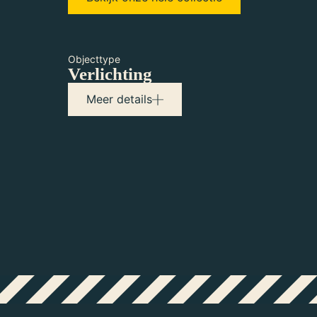
Objecttype
Verlichting
Maker(s)
Meer details
Edison, T.A.
Uitvinder/producent
Swan, J.W.
Uitvinder/producent
Lane-Fox, G.
Uitvinder/producent
Maxim, H.P.
Uitvinder/producent
Siemens, von W.