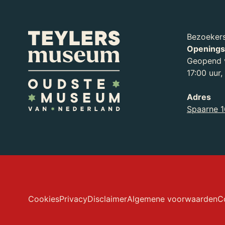
Uitvinder/producent
Ven, van der E.
Bezoekers
Onderzoeker
Openings
Geopend v
17:00 uur
Adres
Spaarne 1
Cookies
Privacy
Disclaimer
Algemene voorwaarden
C