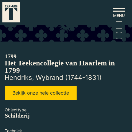
Ga naar hoofdinhoud
Laden...
1799
Het Teekencollegie van Haarlem in
1799
Hendriks, Wybrand (1744-1831)
Bekijk onze hele collectie
Objecttype
Schilderij
Techniek