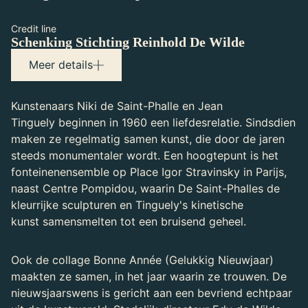
Credit line
Schenking Stichting Reinhold De Wilde
Maker(s)
Meer details
Saint-Phalle, Niki de (1930-2002)
Tekenaar
Kunstenaars Niki de Saint-Phalle en Jean
Tinguely, Jean (1925-1991)
Tinguely beginnen in 1960 een liefdesrelatie. Sindsdien
Tekenaar
maken ze regelmatig samen kunst, die door de jaren
steeds monumentaler wordt. Een hoogtepunt is het
fonteinenensemble op Place Igor Stravinsky in Parijs,
naast Centre Pompidou, waarin De Saint-Phalles de
kleurrijke sculpturen en Tinguely's kinetische
kunst samensmelten tot een bruisend geheel.
Ook de collage Bonne Année (Gelukkig Nieuwjaar)
maakten ze samen, in het jaar waarin ze trouwen. De
nieuwsjaarswens is gericht aan een bevriend echtpaar