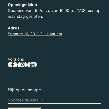
Openingstijden
Organisatie
Geopend van di t/m zo van 10:00 tot 17:00 uur, op
Ontdek meer over wie we zijn en waar we –
maandag gesloten.
voor en achter de schermen – aan werken.
Adres
Spaarne 16, 2011 CH Haarlem
Volg ons
Blijf op de hoogte