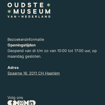
Bezoekersinformatie
Openingstijden
Organisatie
Geopend van di t/m zo van 10:00 tot 17:00 uur, op
Ontdek meer over wie we zijn en waar we –
maandag gesloten.
voor en achter de schermen – aan werken.
Adres
Spaarne 16, 2011 CH Haarlem
Volg ons