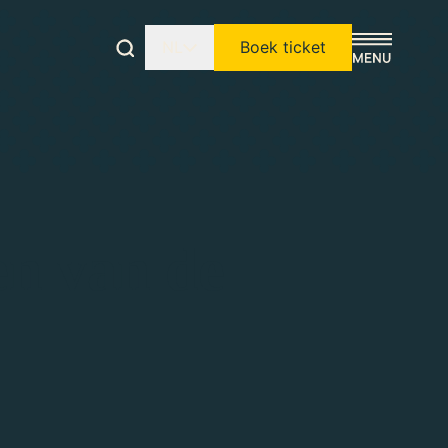
NL
Boek ticket
en van de