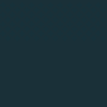
Fiscale voordel
Geefwet