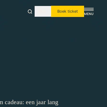
NL
Boek ticket
s cadeau
 cadeau: een jaar lang