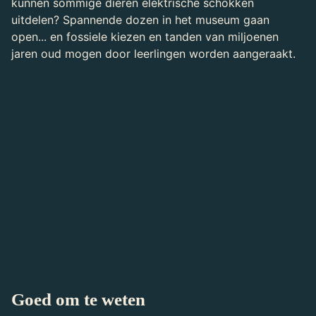
kunnen sommige dieren elektrische schokken
uitdelen? Spannende dozen in het museum gaan
open... en fossiele kiezen en tanden van miljoenen
jaren oud mogen door leerlingen worden aangeraakt.
De leerlingen:
bezoeken met een rondleider de museumzalen
waaronder de Ovale Zaal, Fossielenzalen en
Schilderijenzalen.
leren over kenmerkende eigenschappen van
dieren, waaronder die van planteneters en
vleeseters.
krijgen waardering voor aspecten van cultureel
erfgoed.
Goed om te weten