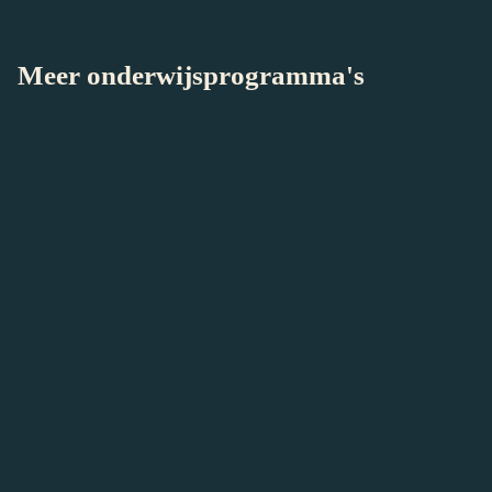
Docentenhandleiding Beestenboel
Meer onderwijsprogramma's
Bekijk alle onderwijsprogramma's