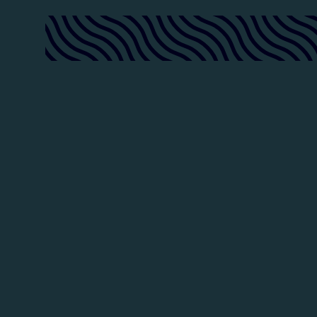
Laatst was ik dus op een feestje met harde mu
lage tonen voelde je gewoon in je lichaam dreu
mijn hand op mijn keel leg en geluid maak voel
stembanden trillen. Grappig eigenlijk, bij lage 
dat vaak beter dan bij hoge, dat merk je metee
zelf probeert.
Waarom klinkt het muziekdoosj
op mijn houten telefoonversterk
werkt het ook op mijn eigen han
de vloer?