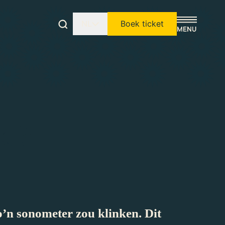
NL
Boek ticket
id?
o’n sonometer zou klinken. Dit