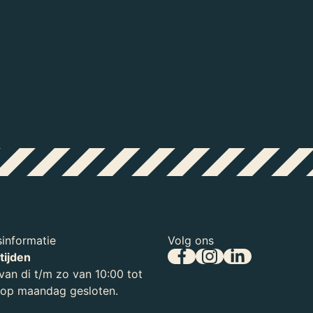
kant op, waardoor het sterke
Ik moet naar de
Ovale Zaal
informatie
Volg ons
tijden
an di t/m zo van 10:00 tot
, op maandag gesloten.