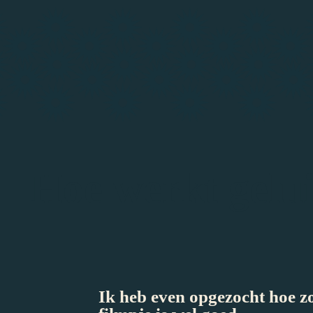
Hoe werkt gelu
Ik heb even opgezocht hoe z