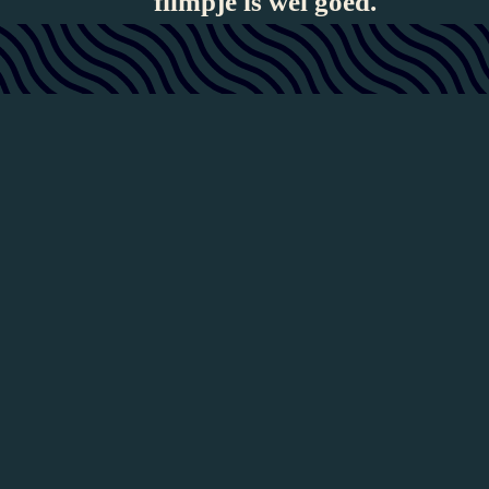
filmpje is wel goed.
Op het internet vond ik:
ziek, en die
nen. En als ik
 ik mijn
tonen voel je
n als je het
e harder
ertje? En
d? Of op
Aha, mijn houten telefoonver