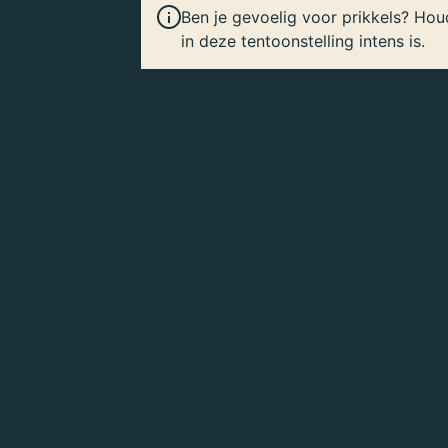
Ben je gevoelig voor prikkels? Hou
in deze tentoonstelling intens is.
Boeken kunnen de wereld veranderen. Ze
verkennen de toekomst. Voor machthebbe
Zij hebben geen behoefte aan nieuwe in
In de tentoonstelling
Gevaarlijke boeken
werden verboden door de Kerk, de Staat
zich bedreigd door de kennis die erin sto
Tegenwoordig is vrijheid van informatie
Maar hoe vrij is kennis vandaag de dag?
tijd?
Download
Teksten bij de tentoonstelling 'Ge