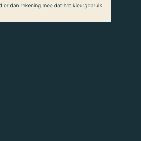
d er dan rekening mee dat het kleurgebruik
 bieden kennis en nieuwe ideeën, en
rs kunnen boeken daardoor gevaarlijk zijn.
zichten die verandering kunnen brengen.
ontdek je wetenschappelijke boeken die ooit
 of beide. Deze machtige instituten voelden
nd: te uitdagend, te kritisch, te vernieuwend.
 essentieel in een democratische samenleving.
 Is wetenschappelijke censuur echt verleden
vaarlijke boeken'