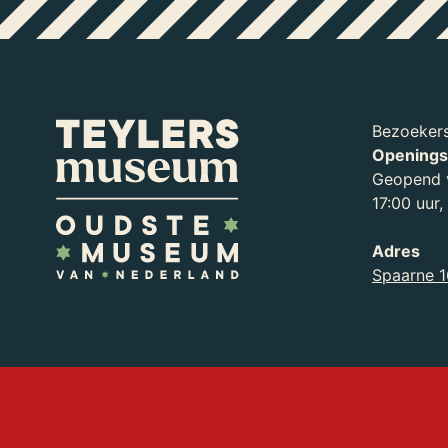
Bezoekers
Openings
Geopend v
17:00 uur
Adres
Zien en doen
Spaarne 1
Bekijk het overzicht van tentoonstell
in Teylers Museum Haarlem.