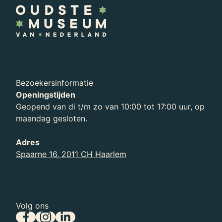
Bezoekersinformatie
Openingstijden
Zien en doen
Geopend van di t/m zo van 10:00 tot 17:00 uur, op
Bekijk het overzicht van tentoonstellingen en
maandag gesloten.
activiteiten in Teylers Museum Haarlem.
Adres
Spaarne 16, 2011 CH Haarlem
Volg ons