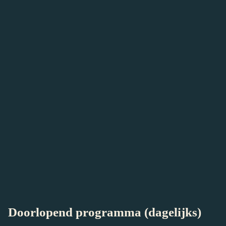
Kunst & Vliegwerk: Caleidoscoop
Start om:
13:00 & 14:30
Duur:
1 uur
Een caleidoscoop speelt met licht, kleur én vorm. Als je
er doorheen kijkt en hem ronddraait, zie je elke keer
andere vormen en kleuren. Maak er zelf een en
ontdek de mooiste kleurencombinaties.
Families met kinderen vanaf 4 jaar
Meer informatie
Doorlopend programma (dagelijks)