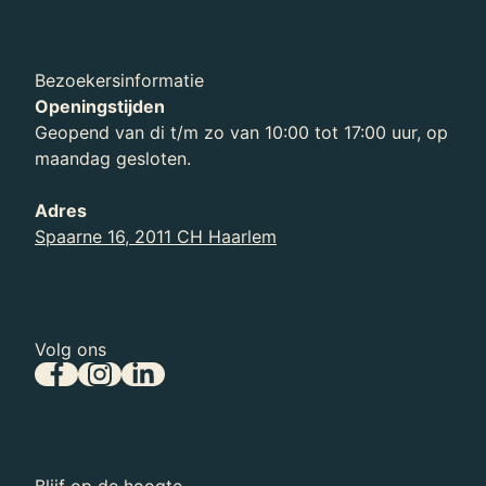
Bezoekersinformatie
Openingstijden
Geopend van di t/m zo van 10:00 tot 17:00 uur, op
04.07.2026 - 30.08.2026
maandag gesloten.
Zomer in Teylers!
Adres
Spaarne 16, 2011 CH Haarlem
Volg ons