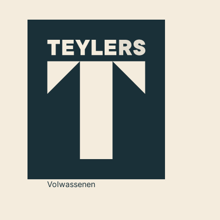
Ga naar hoofdinhoud
Afgelopen
Teylers Museum
€ 5 per persoon
Volwassenen