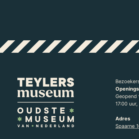
Bezoekers
Openings
Geopend v
17:00 uur
Adres
Zien en doen
Spaarne 1