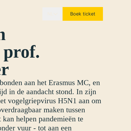
NL
Boek ticket
n
 prof.
er
verbonden aan het Erasmus MC, en
 in de aandacht stond. In zijn
 het vogelgriepvirus H5N1 aan om
 overdraagbaar maken tussen
t kan helpen pandemieën te
nder vuur - tot aan een