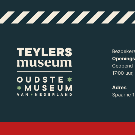
Bezoekers
Openings
Geopend v
17:00 uur
Adres
Organisatie
Spaarne 1
Ontdek meer over wie we zijn en waa
de schermen – aan werken.