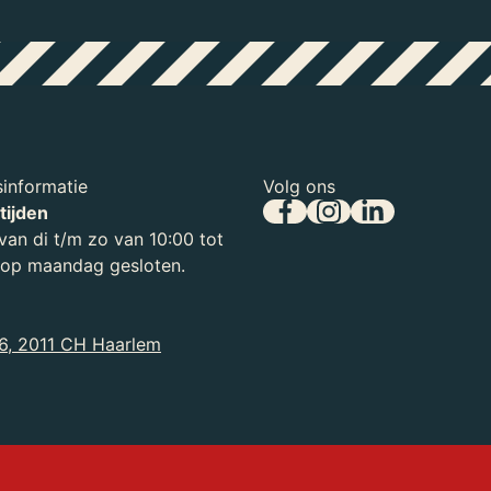
informatie
Volg ons
tijden
an di t/m zo van 10:00 tot
, op maandag gesloten.
6, 2011 CH Haarlem
r we – voor en achter